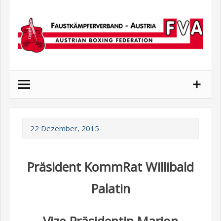
Skip
to
content
22 Dezember, 2015
Präsident KommRat Willibald
Palatin
Vize-Präsidentin Marion